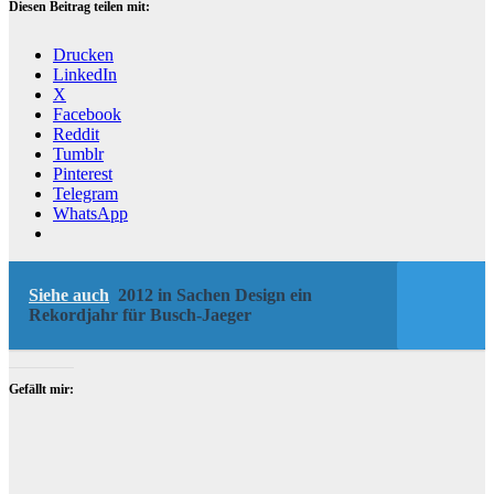
Diesen Beitrag teilen mit:
Drucken
LinkedIn
X
Facebook
Reddit
Tumblr
Pinterest
Telegram
WhatsApp
Siehe auch
2012 in Sachen Design ein
Rekordjahr für Busch-Jaeger
Gefällt mir: